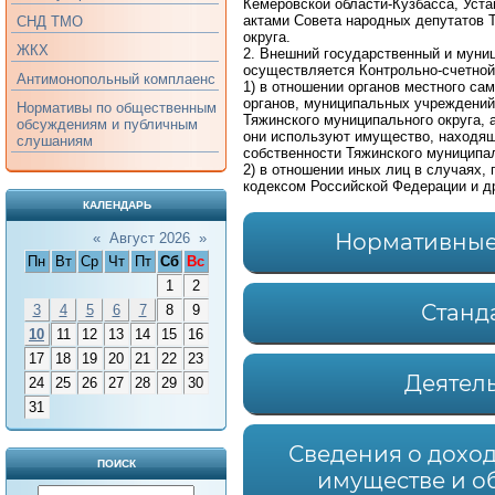
Кемеровской области-Кузбасса, Уст
актами Совета народных депутатов 
СНД ТМО
округа.
ЖКХ
2. Внешний государственный и муни
осуществляется Контрольно-счетной
Антимонопольный комплаенс
1) в отношении органов местного с
органов, муниципальных учреждений
Нормативы по общественным
Тяжинского муниципального округа, 
обсуждениям и публичным
они используют имущество, находя
слушаниям
собственности Тяжинского муниципал
2) в отношении иных лиц в случаях
кодексом Российской Федерации и 
КАЛЕНДАРЬ
Нормативные
«
Август 2026
»
Пн
Вт
Ср
Чт
Пт
Сб
Вс
1
2
Станд
3
4
5
6
7
8
9
10
11
12
13
14
15
16
17
18
19
20
21
22
23
Деятел
24
25
26
27
28
29
30
31
Сведения о доход
ПОИСК
имуществе и о