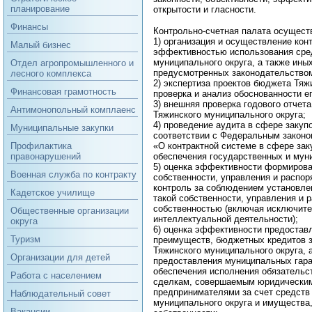
планирование
открытости и гласности.
Финансы
Контрольно-счетная палата осущес
1) организация и осуществление кон
Малый бизнес
эффективностью использования сре
муниципального округа, а также ины
Отдел агропромышленного и
предусмотренных законодательство
лесного комплекса
2) экспертиза проектов бюджета Тяж
Финансовая грамотность
проверка и анализ обоснованности ег
3) внешняя проверка годового отчет
Антимонопольный комплаенс
Тяжинского муниципального округа;
4) проведение аудита в сфере закупо
Муниципальные закупки
соответствии с Федеральным законо
«О контрактной системе в сфере заку
Профилактика
обеспечения государственных и мун
правонарушений
5) оценка эффективности формиров
Военная служба по контракту
собственности, управления и распор
контроль за соблюдением установле
Кадетское училище
такой собственности, управления и 
собственностью (включая исключите
Общественные организации
интеллектуальной деятельности);
округа
6) оценка эффективности предоставл
Туризм
преимуществ, бюджетных кредитов з
Тяжинского муниципального округа, 
Организации для детей
предоставления муниципальных гара
обеспечения исполнения обязательс
Работа с населением
сделкам, совершаемым юридически
предпринимателями за счет средств
Наблюдательный совет
муниципального округа и имущества
Вакансии