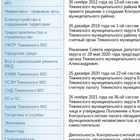
30 ноября 2012 года на 13-ой сесси
МО
Тяжинского муниципального района 
принято решение о создании Контрол
Нормативно - правовые акты
муниципального района.
Благоустройство и
содержание территории
26 декабря 2019 года на 1-ой сесси
Тяжинского муниципального округа К
Градостроительство и
Тяжинского муниципального района 
строительство
счетный орган Тяжинского муниципал
УЖТР Тяжинского МО
Решением Совета народных депутато
Городская среда
округа от 28 мая 2020 года председ
органа Тяжинского муниципального о
Всё о капитальном ремонте
Александрович.
МКД
25 декабря 2020 года на 22-ой сесс
КУМИ Тяжинского МО
Тяжинского муниципального округа К
УСЗН Тяжинского МО
Тяжинского муниципального округа п
счетную палату Тяжинского муниципа
СНД Тяжинского МО
26 ноября 2021 года на 36-ой сесси
ГО и ЧС
Тяжинского муниципального округа К
Тяжинского муниципального округа 
Архив Тяжинского МО
лица и утверждено Положение о Кон
Госорганы и службы
Контрольно-счетная палата обладает
функциональной независимостью и 
Экономика
самостоятельно.
Инвестору
Деятельность Контрольно-счетной п
Стратегическое
законности, объективности, эффекти