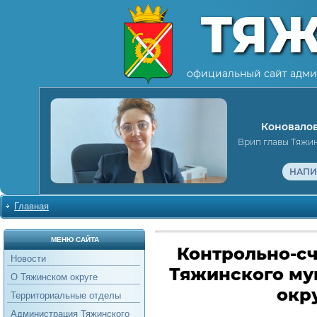
ТЯ
официальный сайт адми
Коновалов
Врип главы Тяжи
НАПИ
Главная
МЕНЮ САЙТА
Контрольно-сч
Новости
Тяжинского му
О Тяжинском округе
окр
Территориальные отделы
Администрация Тяжинского