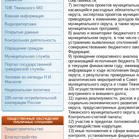
собственности;
7) экспертиза проектов муниципальн
ТИК Тяжинского МО
касающейся расходных обязательст
округа, экспертиза проектов муници
Важная информация
приводящих к изменению доходов б
муниципального округа, а также мун
Видеорепортажи
муниципальных программ);
Открытые данные
8) анализ и мониторинг бюджетного 
муниципальном округе, в том числе 
Контрольная деятельность
устранению выявленных отклонений 
совершенствованию бюджетного зак
Обращение граждан
Федерации;
9) проведение оперативного анализа
Муниципальная служба
организацией исполнения бюджета Т
Портал государственной
в текущем финансовом году, ежеква
гражданской службы
информации о ходе исполнения бюд
округа, о результатах проведенных 
Человек из легенды Н.И.
аналитических мероприятий в Совет
Масалов
муниципального округа и главе Тяжи
10) осуществление контроля за сос
Национальная политика
внутреннего и внешнего долга;
195-летие потребительской
11) оценка реализуемости, рисков и
кооперации России
социально-экономического развития
округа, предусмотренных документа
Тяжинского муниципального округа, 
Контрольно-счетной палаты;
ОБЩЕСТВЕННЫЕ ОБСУЖДЕНИЯ
12) участие в пределах полномочий 
ПУБЛИЧНЫЕ СЛУШАНИЯ
противодействие коррупции;
Градостроительство
13) иные полномочия в сфере внешн
контроля, установленные федеральн
Благоустройство