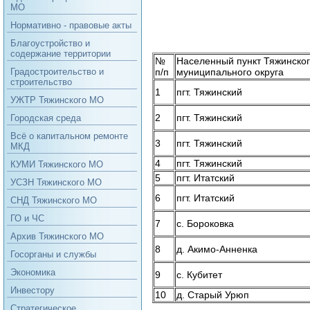
МО
Нормативно - правовые акты
Благоустройство и
содержание территории
№
Населенный пункт Тяжинско
Градостроительство и
п/п
муниципального округа
строительство
1
пгт. Тяжинский
УЖТР Тяжинского МО
2
пгт. Тяжинский
Городская среда
Всё о капитальном ремонте
3
пгт. Тяжинский
МКД
4
пгт. Тяжинский
КУМИ Тяжинского МО
5
пгт. Итатский
УСЗН Тяжинского МО
6
пгт. Итатский
СНД Тяжинского МО
ГО и ЧС
7
с. Бороковка
Архив Тяжинского МО
8
д. Акимо-Анненка
Госорганы и службы
Экономика
9
с. Кубитет
Инвестору
10
д. Старый Урюп
Стратегическое