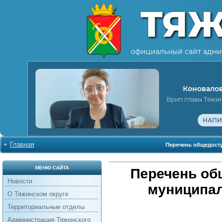
ТЯ
официальный сайт адми
Коновалов
Врип главы Тяжи
НАПИ
Главная
Перечень общедосту
МЕНЮ САЙТА
Перечень об
Новости
муниципал
О Тяжинском округе
Территориальные отделы
Администрация Тяжинского