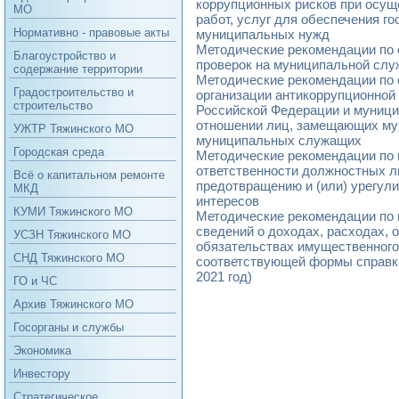
коррупционных рисков при осущ
МО
работ, услуг для обеспечения г
Нормативно - правовые акты
муниципальных нужд
Методические рекомендации по
Благоустройство и
проверок на муниципальной слу
содержание территории
Методические рекомендации по
Градостроительство и
организации антикоррупционной
строительство
Российской Федерации и муници
отношении лиц, замещающих му
УЖТР Тяжинского МО
муниципальных служащих
Городская среда
Методические рекомендации по 
ответственности должностных ли
Всё о капитальном ремонте
предотвращению и (или) урегул
МКД
интересов
КУМИ Тяжинского МО
Методические рекомендации по
сведений о доходах, расходах, 
УСЗН Тяжинского МО
обязательствах имущественного
СНД Тяжинского МО
соответствующей формы справки 
2021 год)
ГО и ЧС
Архив Тяжинского МО
Госорганы и службы
Экономика
Инвестору
Стратегическое