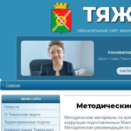
ТЯ
официальный сайт адми
Коновалов
Врип главы Тяжи
НАПИ
Главная
МЕНЮ САЙТА
Методически
Новости
О Тяжинском округе
Методические материалы по воп
Территориальные отделы
коррупции подготовленные Минт
Методические рекомендации по
Администрация Тяжинского